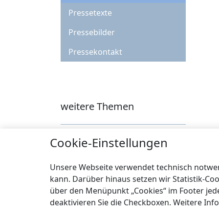
Pressetexte
Pressebilder
Pressekontakt
weitere Themen
Cybercrime und mehr
Cookie-Einstellungen
Städtebau
Unsere Webseite verwendet technisch notwend
Klimaschutz
kann. Darüber hinaus setzen wir Statistik-Co
über den Menüpunkt „Cookies“ im Footer jederz
Über uns
deaktivieren Sie die Checkboxen. Weitere Inf
Service