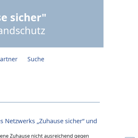
e sicher"
randschutz
artner
Suche
es Netzwerks „Zuhause sicher“ und
igene Zuhause nicht ausreichend gegen