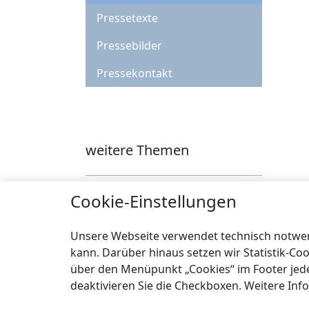
Pressetexte
Pressebilder
Pressekontakt
weitere Themen
Cybercrime und mehr
Cookie-Einstellungen
Städtebau
Unsere Webseite verwendet technisch notwend
Klimaschutz
kann. Darüber hinaus setzen wir Statistik-Co
über den Menüpunkt „Cookies“ im Footer jederz
Über uns
deaktivieren Sie die Checkboxen. Weitere Inf
Service