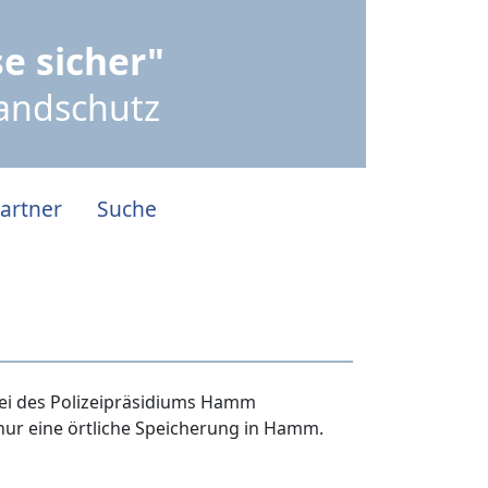
e sicher"
randschutz
artner
Suche
tei des Polizeipräsidiums Hamm
 nur eine örtliche Speicherung in Hamm.