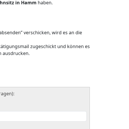
hnsitz in Hamm
haben.
absenden” verschicken, wird es an die
tätigungsmail zugeschickt und können es
en ausdrucken.
m
ragen):