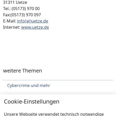
31311 Uetze
Tel.: (05173) 970 00
Fax:(05173) 970 097
E-Mail:
info(at)uetze.de
Internet:
www.uetze.de
weitere Themen
Cybercrime und mehr
Städtebau
Cookie-Einstellungen
Klimaschutz
Unsere Webseite verwendet technisch notwendige