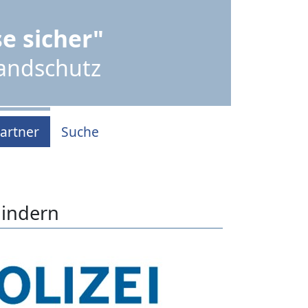
e sicher"
randschutz
artner
Suche
hindern