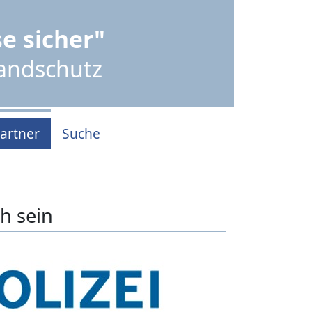
e sicher"
randschutz
artner
Suche
h sein