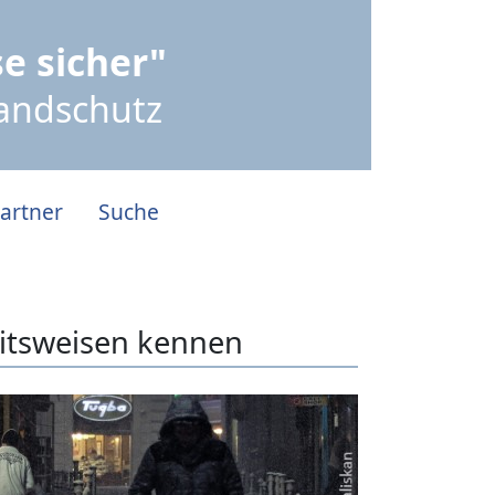
e sicher"
randschutz
artner
Suche
eitsweisen kennen