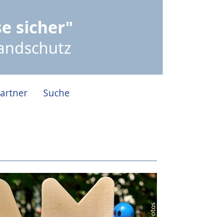
e sicher"
randschutz
artner
Suche