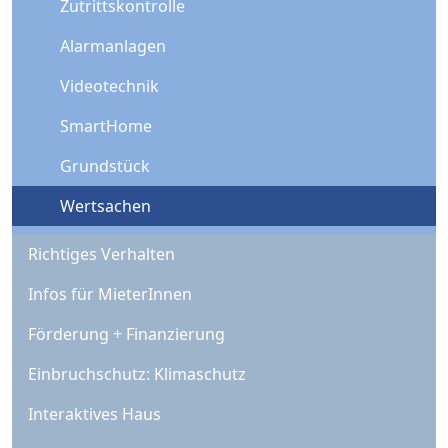
Zutrittskontrolle
Alarmanlagen
Videotechnik
SmartHome
Grundstück
Wertsachen
Richtiges Verhalten
Infos für MieterInnen
Förderung + Finanzierung
Einbruchschutz: Klimaschutz
Interaktives Haus