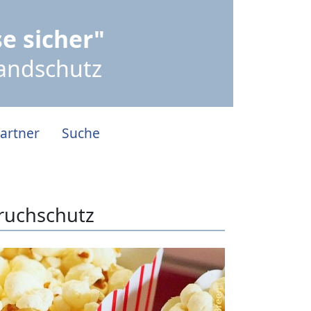
e sicher"
randschutz
artner
Suche
bruchschutz