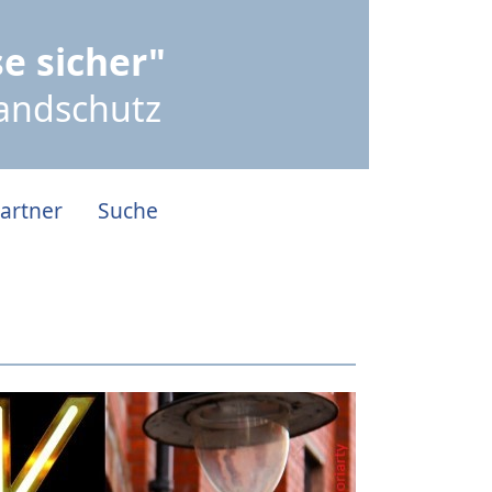
e sicher"
randschutz
artner
Suche